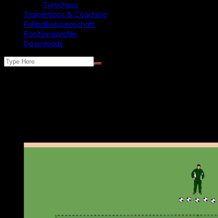
Torschuss
Trainertipps & Coaching
Fußballwissenschaft
Positionsprofile
Downloads
Kasse
Dein Warenkorb ist leer.
Neueste Beiträge