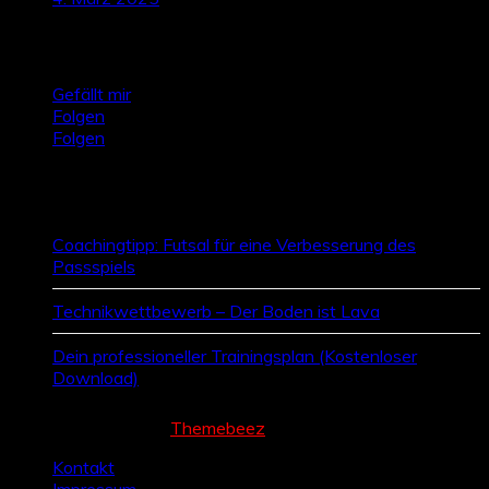
Talktics folgen
Gefällt mir
Folgen
Folgen
Zufallsbeiträge
Coachingtipp: Futsal für eine Verbesserung des
Passspiels
Technikwettbewerb – Der Boden ist Lava
Dein professioneller Trainingsplan (Kostenloser
Download)
Cream Magazine by
Themebeez
Kontakt
Impressum