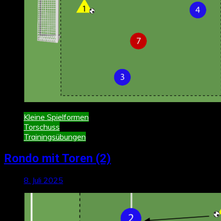
Kleine Spielformen
Torschuss
Trainingsübungen
Rondo mit Toren (2)
8. Juli 2025