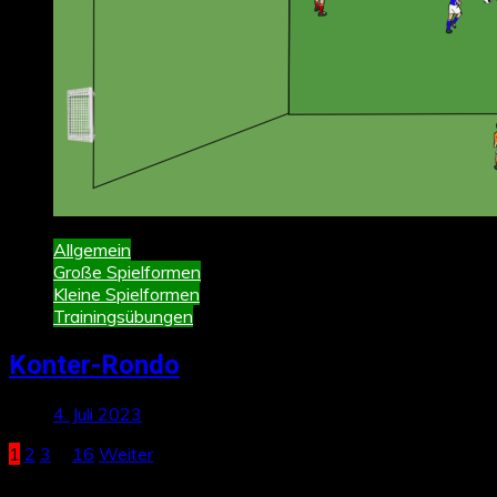
Allgemein
Große Spielformen
Kleine Spielformen
Trainingsübungen
Konter-Rondo
4. Juli 2023
Seitennummerierung
1
2
3
…
16
Weiter
der