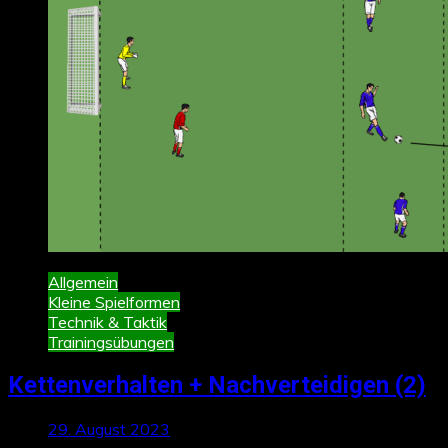
Allgemein
Kleine Spielformen
Technik & Taktik
Trainingsübungen
Kettenverhalten + Nachverteidigen (2)
29. August 2023