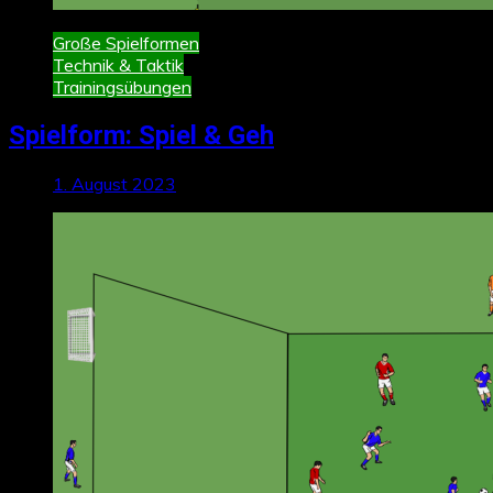
Große Spielformen
Technik & Taktik
Trainingsübungen
Spielform: Spiel & Geh
1. August 2023