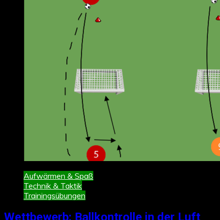
Aufwärmen & Spaß
Technik & Taktik
Trainingsübungen
Wettbewerb: Ballkontrolle in der Luft