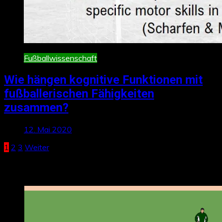
Fußballwissenschaft
Wie hängen kognitive Funktionen mit
fußballerischen Fähigkeiten
zusammen?
12. Mai 2020
Seitennummerierung
1
2
3
Weiter
der
Neueste Beiträge
Beiträge