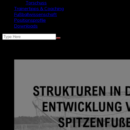
Torschuss
Trainertipps & Coaching
Fußballwissenschaft
Positionsprofile
Downloads
Kategorie:
Fußballwissenschaft