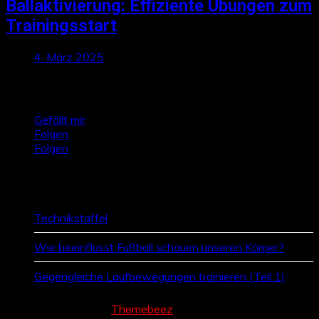
Ballaktivierung: Effiziente Übungen zum
Trainingsstart
4. März 2025
Talktics folgen
Gefällt mir
Folgen
Folgen
Zufallsbeiträge
Technikstaffel
Wie beeinflusst Fußball schauen unseren Körper?
Gegengleiche Laufbewegungen trainieren (Teil 1)
Cream Magazine by
Themebeez