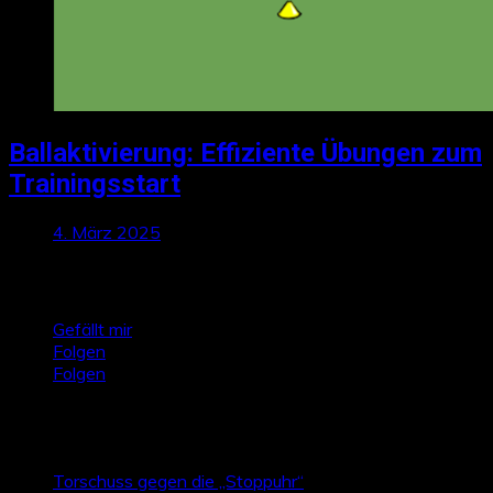
Ballaktivierung: Effiziente Übungen zum
Trainingsstart
4. März 2025
Talktics folgen
Gefällt mir
Folgen
Folgen
Zufallsbeiträge
Torschuss gegen die „Stoppuhr“