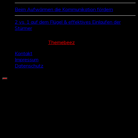
Beim Aufwärmen die Kommunikation fördern
2 vs. 1 auf dem Flügel & effektives Einlaufen der
Stürmer
Cream Magazine by
Themebeez
Kontakt
Impressum
Datenschutz