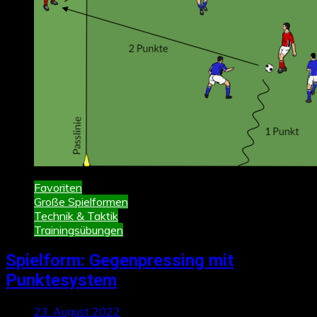
Favoriten
Große Spielformen
Technik & Taktik
Trainingsübungen
Spielform: Gegenpressing mit
Punktesystem
23. August 2022