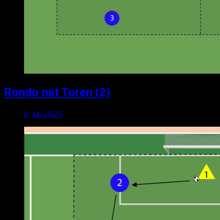
Rondo mit Toren (2)
8. Juli 2025