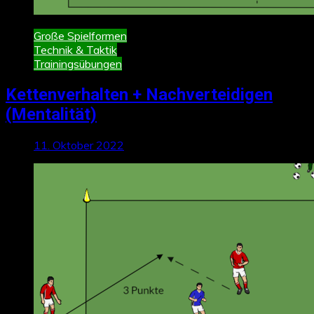
Große Spielformen
Technik & Taktik
Trainingsübungen
Kettenverhalten + Nachverteidigen
(Mentalität)
11. Oktober 2022