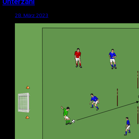
Unterzahl
28. März 2023