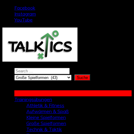
Zum
Facebook
Inhalt
Instagram
springen
YouTube
Trainingsübungen
Athletik & Fitness
Aufwärmen & Spaß
Kleine Spielformen
Große Spielformen
Technik & Taktik