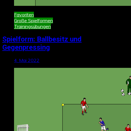
Favoriten
Große Spielformen
Trainingsübungen
Spielform: Ballbesitz und
Gegenpressing
4. Mai 2022