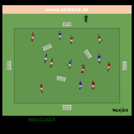
Danke anÂ
easy2coach
Â für die Bereitstellung der
Grafiksoftware!