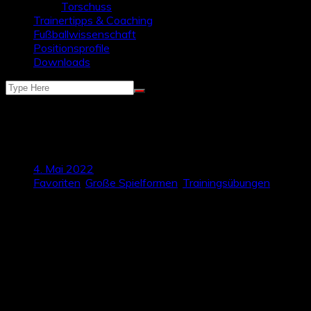
Torschuss
Trainertipps & Coaching
Fußballwissenschaft
Positionsprofile
Downloads
Spielform: Ballbesitz und
Gegenpressing
4. Mai 2022
Favoriten
,
Große Spielformen
,
Trainingsübungen
Die folgende Spielform legt den Fokus auf die Spielphasen
„eigener Ballbesitz“ und „Umschalten nach Ballverlust“.
Durch den Aufbau der Übung mit vielen Kontertoren
bedeutet ein Umschalten nach Ballverlust immer direktes
Gegenpressing, um einen Torerfolg der Gegner zu
verhindern. Die Spielform kann beliebig angepasst und
erweitert werden, mehr dazu weiter unten bei den
Varianten!