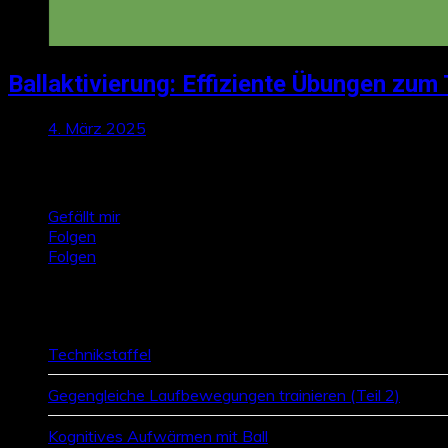
Ballaktivierung: Effiziente Übungen zum 
4. März 2025
Talktics folgen
Gefällt mir
Folgen
Folgen
Zufallsbeiträge
Technikstaffel
Gegengleiche Laufbewegungen trainieren (Teil 2)
Kognitives Aufwärmen mit Ball