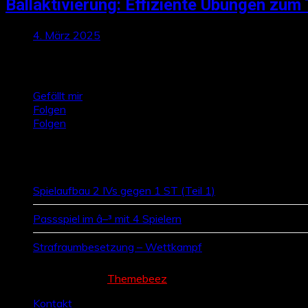
Ballaktivierung: Effiziente Übungen zum 
4. März 2025
Talktics folgen
Gefällt mir
Folgen
Folgen
Zufallsbeiträge
Spielaufbau 2 IVs gegen 1 ST (Teil 1)
Passspiel im â–³ mit 4 Spielern
Strafraumbesetzung – Wettkampf
Cream Magazine by
Themebeez
Kontakt