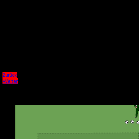
klare Vorgabe der gewünschten Techniken (Passspiel,
Ballan- und mitnahme)
technische Hilfestellung bei Problemen
Motivation zur Konzentration
kurze intensive Durchgänge mit vielen Pässen, dann
ausreichend Pause (Vorschlag: 1 Minute aktiv, 30
Sekunden Pause)
Beitragsnavigation
Zurück
Weiter
Weitere Übungen