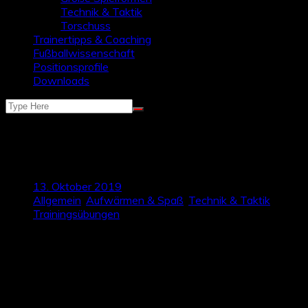
Technik & Taktik
Torschuss
Trainertipps & Coaching
Fußballwissenschaft
Positionsprofile
Downloads
Passdreiecke für eine hohe
Wiederholungszahl
13. Oktober 2019
Allgemein
,
Aufwärmen & Spaß
,
Technik & Taktik
,
Trainingsübungen
Die Anzahl an Pässen ist in vielen Passfolgen zu gering, um
eine gelernte Passtechnik festigen und automatisieren zu
können. In diesem Beitrag möchten wir euch deshalb zwei
Formen von Passdreiecken näher bringen, mit denen ihr in
kürzester Zeit eine hohe Wiederholungszahl erreichen
könnt.