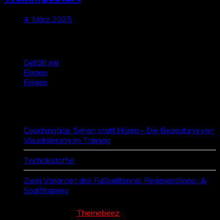
4. März 2025
Talktics folgen
Gefällt mir
Folgen
Folgen
Zufallsbeiträge
Coachingtipp: Sehen statt Hören – Die Bedeutung von
Visualisierung im Training
Technikstaffel
Zwei Varianten des Fußballtennis: Regenerations- &
Spaßtraining
Cream Magazine by
Themebeez