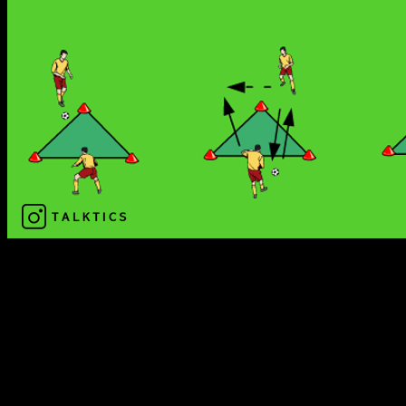
Organisation:
Kleine Passdreicke mit einer Seitenlänge von 1 bis 2 Metern
aufbauen. Pro Dreieck zwei Spieler mit einem Ball.
Anmerkung: Auch hier können die Spieler ggf. ihre
Dreiecke selbstständig aufbauen.
Übungsablauf:
Spieler 1 steht hinter der gedachten Linie zweier