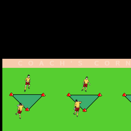
ausreichend Pause, da in der Übung selbst kaum
Erholung möglich ist
Passdreieck II