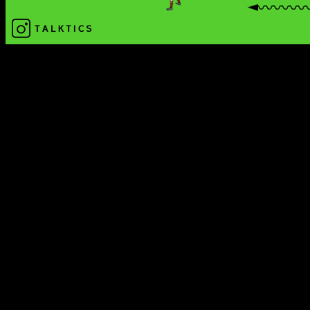
Organisation:
Dreiecke mit einer Seitenlänge von etwa 5 Metern
abstecken. Jedes Dreieck wird mit zwei Spielern und einem
Ball besetzt.
Anmerkung: Bei älteren Jugendlichen oder Erwachsenen
können diese ihre Dreieck auch selbst aufbauen.
Übungsablauf:
Der ballbesitzende Spieler dribbelt zum nächsten
freien Hütchen und spielt dann einen Pass „um die
Ecke“ zum Mitspieler.
Anschließend bleibt der Spieler an diesem Hütchen
stehen und der Mitspieler startet sein Dribbling.
Nach dem Pass wird also immer stehen geblieben!
Die Übung läuft solange, bis der Trainer einen
Richtungswechsel oder eine neue Technik vorgibt.
Varianten/Techniken: