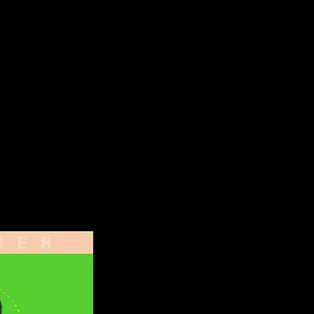
Tics euch heute eine Übungsform auf Minitore vor, bei der sow
tteil einer Trainingseinheit durchgeführt werden, da die Spiele
hren, es können aber auch bis zu 14 Spieler effektiv eingebau