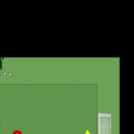
ich setzten (schnelles rausschieben), Tempo aufnehmen und vers
n, Timing zum Zupacken abwarten
llem der zweite Spieler der Roten Mannschaft – wann darf ich 