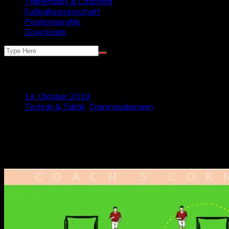
Trainertipps & Coaching
Fußballwissenschaft
Positionsprofile
Downloads
1 vs. 1-Übungsform zum 2 vs. 2
14. Oktober 2019
Technik & Taktik
,
Trainingsübungen
Um das Zweikampfverhalten effektiv zu verbessern stellt Talk
2 vs. 2 trainiert wird.
Die Übungsform sollte im Hauptteil, oder im hinführenden Haup
werden mindestens 8 Spieler benötigt um die Übung durchzufü