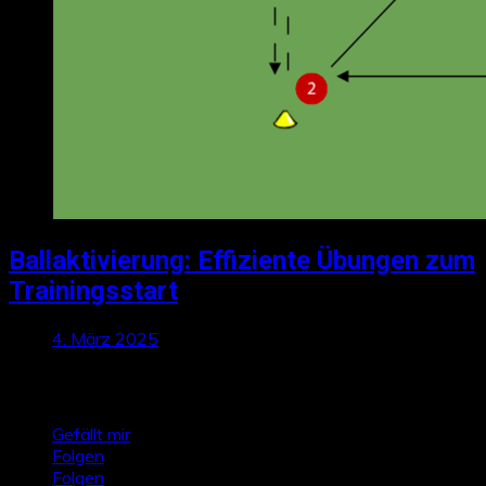
Ballaktivierung: Effiziente Übungen zum
Trainingsstart
4. März 2025
Talktics folgen
Gefällt mir
Folgen
Folgen