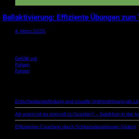
Ballaktivierung: Effiziente Übungen zum 
4. März 2025
Talktics folgen
Gefällt mir
Folgen
Folgen
Zufallsbeiträge
Entscheidungsfindung und visuelle Wahrnehmung als Un
Ab wann ist es sinnvoll zu Scouten? – Selektion in der J
Effizientes Coaching durch Schlüsselpositionen (Video)