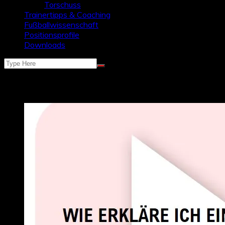
Torschuss
Trainertipps & Coaching
Fußballwissenschaft
Positionsprofile
Downloads
Schlagwort:
visualisierung