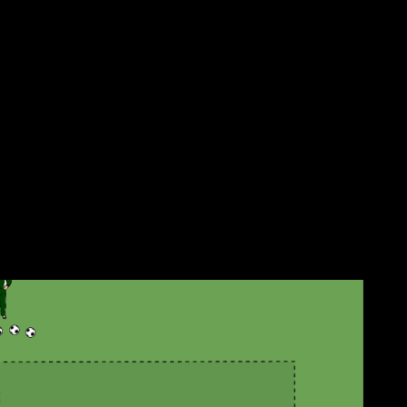
hat den Ball zu erobern und ein Tor zu erzielen
lieb zu wählen)
enden ausüben