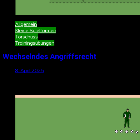
Allgemein
Kleine Spielformen
Torschuss
Trainingsübungen
Wechselndes Angriffsrecht
8. April 2025
Neueste Beiträge