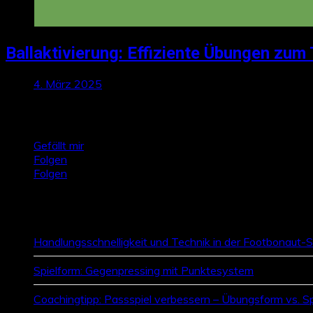
Ballaktivierung: Effiziente Übungen zum 
4. März 2025
Talktics folgen
Gefällt mir
Folgen
Folgen
Zufallsbeiträge
Handlungsschnelligkeit und Technik in der Footbonaut-Si
Spielform: Gegenpressing mit Punktesystem
Coachingtipp: Passspiel verbessern – Übungsform vs. S