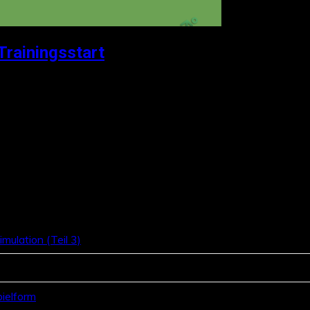
Trainingsstart
mulation (Teil 3)
pielform