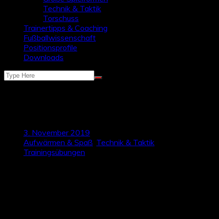
Technik & Taktik
Torschuss
Trainertipps & Coaching
Fußballwissenschaft
Positionsprofile
Downloads
Variable Ballgewöhnung –
Chaospassen
3. November 2019
Aufwärmen & Spaß
,
Technik & Taktik
,
Trainingsübungen
„Movement Preps, Laufkoordination und Ballgewöhnung zu
Zweit“ – ein herkömmliches Warm-up, dass man auf fast
allen Trainingsplätzen sieht, egal ob Jugend oder
Herrenbereich, egal ob Kreisklasse oder Oberliga. Wir stellen
euch mit dem Chaospassen eine alternative Warm-Up-
Übung vor, die als sinnvolle Hinführung für viele technische