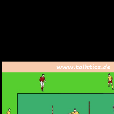
Trainingsschwerpunkte dienen kann.
Ziel der Übung ist ein ganzheitliches Aufwärmen der Spieler,
mit etwas Laufarbeit und auch Richtungswechseln für eine
sinnvolle Vorbereitung des Herz-Kreislaufsystems für die
Trainingsbelastung, sowie eine hinführende Ballgewöhnung
mit vielen Ballkontakten.
Die folgende Übung kann mit vier, acht, 12 oder auch 16
Spielern durchgeführt werden. Sollte eine ungerade Zahl an
Spielern zur Verfügung stehen, können im Hauptteil der
Übung auch 5er Gruppen eingeteilt werden.