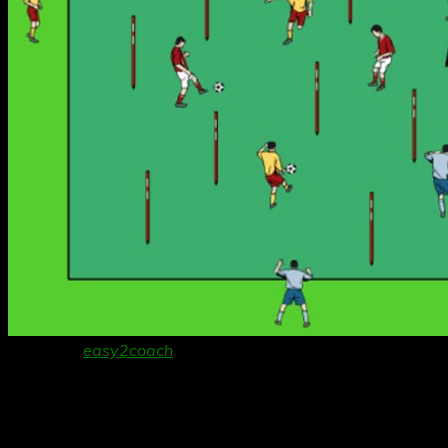
Danke an
easy2coach
für die Bereitstellung der
Grafiksoftware!
Organisation
:
In einem Feld (18m x 18m) werden beliebig viele Stangen