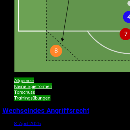
Allgemein
Kleine Spielformen
Torschuss
Trainingsübungen
Wechselndes Angriffsrecht
8. April 2025