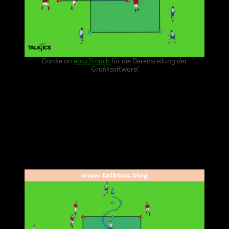
Danke an
easy2coach
für die Bereitstellung der
Grafiksoftware!
Zwei Passvierecke werden so ineinander gelegt, dass
sich die Pass- und Laufwege auf je zwei Seiten
kreuzen
Es könnte sogar ein drittes Viereck integriert werden
Pass- und Laufwege können innerhalb der einzelnen
Übung beliebig variiert werden
Beispiel 2: Zwei verschiedene Übungen kreuzen