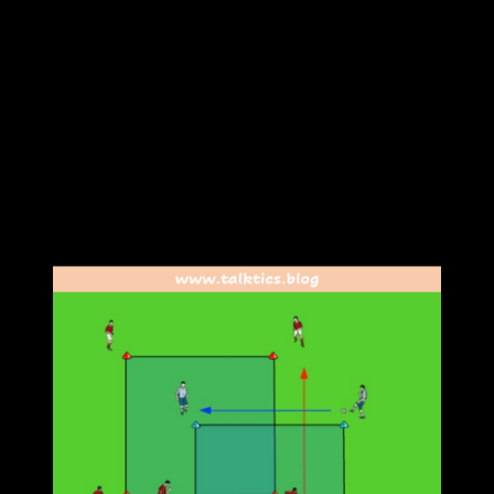
Die Grundidee ist dabei das Kreuzen von zwei Übungen. In
der Umsetzung bedeutet dies, dass ihr eine schon
bestehende und im Optimalfall auch bekannte Übungs- oder
Spielform nehmt und diese mit einer anderen kombiniert. Hier
dürfen sowohl zwei gleiche Übungen, als auch
unterschiedliche kombiniert werden. Darauf zu achten ist,
dass die Übungen sinnvoll gekreuzt werden und dadurch die
Komplexität jeder einzelnen Übung steigt. Im folgenden
zwei Praxisbeispiele:
Beispiel 1: Zwei gleiche Übungen kreuzen