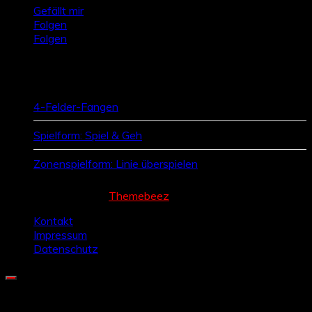
Gefällt mir
Folgen
Folgen
Zufallsbeiträge
4-Felder-Fangen
Spielform: Spiel & Geh
Zonenspielform: Linie überspielen
Cream Magazine by
Themebeez
Kontakt
Impressum
Datenschutz