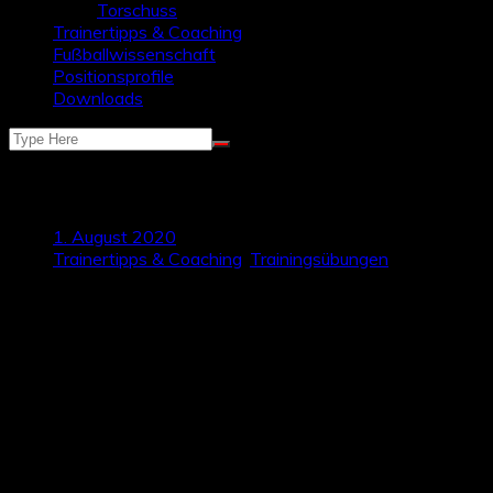
Torschuss
Trainertipps & Coaching
Fußballwissenschaft
Positionsprofile
Downloads
Coachingtipp: Übungen kreuzen
1. August 2020
Trainertipps & Coaching
,
Trainingsübungen
Ihr braucht einen neuen Reiz in euren Trainingsübungen für
das nächste Training und findet keine sinnvolle neue
Übungsform?
Euch gefällt die Organisation und der Ablauf einer
Trainingsform, doch würdet diese gerne noch komplexer und
anspruchsvoller gestalten?
Talktics hat für euch einen Coachingtipp, mit dem ihr ohne
großen Aufwand genau diese Ziele umsetzen könnt und
eure Spieler vor eine neue Herausforderung stellt!