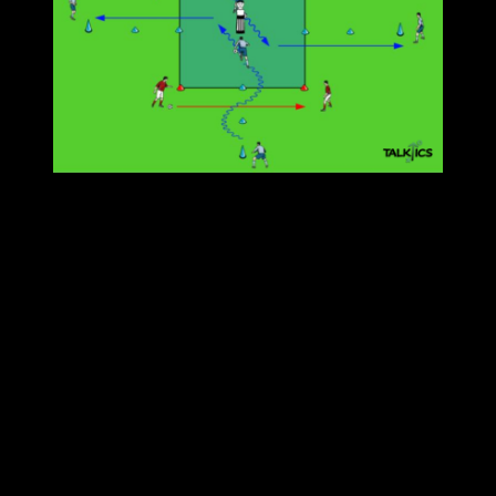
Das rot markierte Quadrat stellt die gleiche
Übungsform dar wie in Beispiel 1
Durch dieses Quadrat wird eine Übungsform zum
Dribbling gelegt
Diese Übung startet immer von zwei Seiten mit einem
Slalom-Dribbling, in der Mitte wird der Dummy mit einer
Finte ausgespielt und der Ball anschließend nach
Außen gespielt
Der Hintergrund für das Kreuzen von zwei Übungen ist
vielseitig und immer abhängig von der Zielsetzung einer
Trainingseinheit.
Methodische Reihe: „Vom leichten zum schweren“