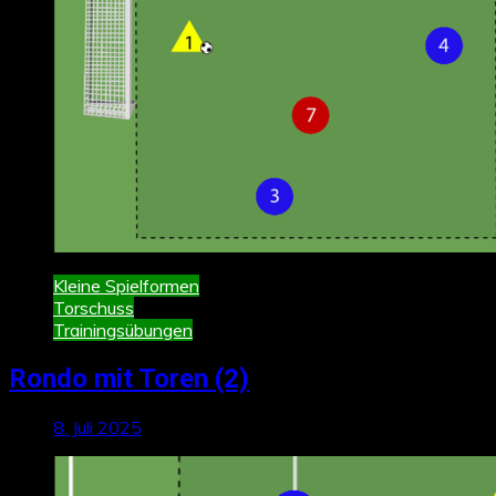
Kleine Spielformen
Torschuss
Trainingsübungen
Rondo mit Toren (2)
8. Juli 2025