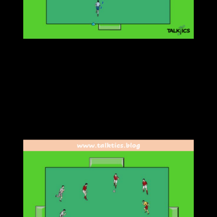
Das 1 gegen 1 wird gleichzeitig von zwei Seiten (zwei
Minitoren) gestartet
Gegenspieler und Zieltor liegen gegenüber, sodass sich
die Wege der vier Spieler kreuzen können
Hier kann mit verschiedenen Signalen oder Farben
gearbeitet werden, um die Gegenspieler und Zieltore zu
variieren
Beispiel 4: einfache Spielformen kreuzen