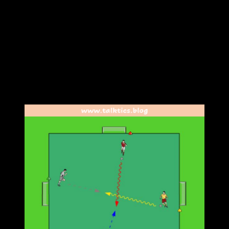
Ein weiteres Trainingsziel, welches durch das Kombinieren
mehrerer Übungen erreicht werden kann, ist das Trainieren
der Wahrnehmung und Handlungsschnelligkeit. Vor allem in
verschiedenen Zweikampfspielformen kann durch die
Komplexität einer Übung (z.B. mehrere Duelle parallel) eine
Situation geschaffen werden, in der ein Spieler besonders
aufmerksam und handlungsschnell agieren muss.
Auch hier hat Talktics einige Beispiel für euch:
Beispiel 3: 1 gegen 1-Formen kreuzen