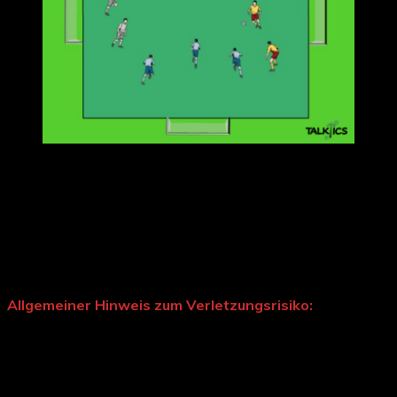
je zwei gegenüberliegende Teams spielen
gegeneinander im 3 vs. 3
Weil häufig keine vier Torhüter zur Verfügung stehen,
kann mit umgelegten Toren gearbeitet werden (sodass
die kleine Seite ins Feld zeigt)
außerdem könnte man Schusslinien markieren,
damit nicht quer durch das Feld geschossen wird
Allgemeiner Hinweis zum Verletzungsrisiko:
Durch das Durcheinander und die erhöhten kognitiven
Anforderungen steigt auch das Risiko für
Zusammenstöße und Verletzungen
Deshalb sollten Übungs- und Spielformen, deren