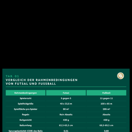
andere. Doch wie kann Futsal trotzdem sinnvoll als
Übergangstraining in der Halle genutzt werden? Und was
für Vorteile bringt das Spielen einer Futsal-Runde?
TalkTics präsentiert euch heute den aktuellen
sportwissenschaftlichen Stand im Bezug zum Transfer:
„Futsal zu Fußball“ und wie Ihr als Trainer euch diesen zu
Nutzen machen könnt.
Zu Beginn ist es sinnvoll sich die Unterschiede von Futsal
und Fußball vor Augen zu führen um die Kernaussage dieses
Beitrags nachvollziehen zu können: