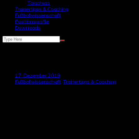
Torschuss
Trainertipps & Coaching
Fußballwissenschaft
Positionsprofile
Downloads
Coachingtipp: Futsal für eine
Verbesserung des Passspiels
17. Dezember 2019
Fußballwissenschaft
,
Trainertipps & Coaching
Es ist Dezember, die Saison neigt sich dem Ende zu und
viele Mannschaften befinden sich schon mitten in der
Hallensaison. Eine, vor allem in der Jugend, beliebte
Alternative in dieser Zeit: Futsal!
Dabei ist schnell zu erkennen, Futsal ist nicht gleich Fußball
und nicht nur Ball und Spielfeld unterscheiden sich elementar
von der Urform des 11 vs. 11 auf dem Platz draußen,
sondern auch Taktik und Technik dieser Sportart ist eine