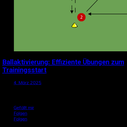
Ballaktivierung: Effiziente Übungen zum
Trainingsstart
4. März 2025
Talktics folgen
Gefällt mir
Folgen
Folgen