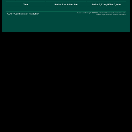
DFB-Akadame 2019. Futsal – für eine höhere
Passgenauigkeit im Fußball.
Wichtig dabei ist die Tatsache, dass das Passspiel sowohl
im Fußball als auch im Futsal zu einer der wichtigsten
Fertigkeiten zählt (Mohammed A., et al. 2014). Auch wenn
die Grundfertigkeiten für ein sauberes Passspiel sich in den
beiden Sportarten nicht groß unterscheiden, unterliegt es
verschiedenen Bedingungen. Durch eine kleine
Spielfeldfläche ändern sich Winkel und Abstände im Futsal
deutlich schneller als im Fußball. Abzuleiten davon ist die
Vermutung, dass ein Futsalspieler sich deutlich schneller alle
Informationen aneignen muss, um ein erfolgreiches und
sicheres Passspiel zu erlernen.
Auf der anderen Seite vereinfachen die Balleigenschaften
des Futsal-Balls aber ein technisch sauberes Passspiel.
Wissenschaftlich nachgewiesen ist dabei, dass Futsalspieler