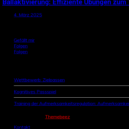
Ballaktivierung: Effiziente Übungen zum 
4. März 2025
Talktics folgen
Gefällt mir
Folgen
Folgen
Zufallsbeiträge
Wettbewerb: Zielpassen
Kognitives Passspiel
Training der Aufmerksamkeitsregulation: Aufmerksamkeit
Cream Magazine by
Themebeez
Kontakt