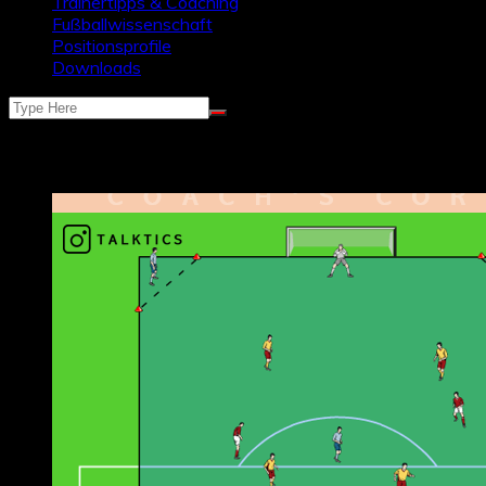
Trainertipps & Coaching
Fußballwissenschaft
Positionsprofile
Downloads
Schlagwort:
Zwei Konakte