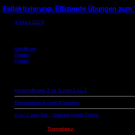
Ballaktivierung: Effiziente Übungen zum 
4. März 2025
Talktics folgen
Gefällt mir
Folgen
Folgen
Zufallsbeiträge
Umschaltspiel: 2 vs. 0 zum 2 vs. 1
Passspiel im â–³ mit 4 Spielern
2 vs. 1 zum Tor – Spiel ins letzte Drittel
Cream Magazine by
Themebeez