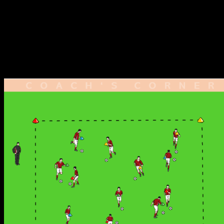
Mit dieser spaßigen Aufwärmübung können gleichzeitig
verschiedene Ball- und Dribbeltechniken sowie die
Kommunikation trainiert werden.
TalkTics
stellt euch zwei
Varianten vor, die für jede Altersklasse und jedes
Leistungsniveau geeignet sind.
Variante 1: