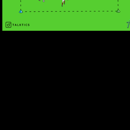
Organisation:
Ein quadratisches Feld mit einer Seitenlänge von 15 Metern
mit vier verschiedenfarbigen Hütchen abstecken (je nach
Spielerzahl variieren). Jeder Spieler erhält einen Ball sowie
ein farbiges Hütchen, das der Farbe eines Eckhütchens
entspricht. Darauf achten, dass die farbigen Hütchen
gleichmäßig verteilt sind, also z.B. von jeder Farbe 3
Hütchen bei 12 Spielern.
Übungsablauf:
Die Spieler dribbeln mit ihrem Ball und dem Hütchen in
der Hand durch das Quadrat. Hierbei können
verschiedene Techniken eingebaut werden (rechter
Fuß/linker Fuß, Innen-/Außenseite, Pendeln, etc.).
Immer wenn die Spieler einem Mitspieler begegnen,
tauschen sie die Hütchen. Gleichfarbige Hütchen