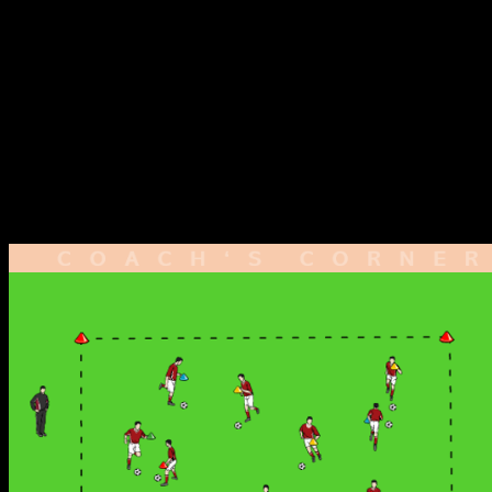
werden nicht getauscht.
Auf Kommando des Trainers sammeln sich alle Spieler
einer Hütchenfarbe in der gleichfarbigen Ecke.
Die Kommandos des Trainers können variieren:
akustisch (einfach) oder visuell (schwerer, fördert die
Kommunikation mehr).
Das Team, das sich zuletzt in ihrem Eck versammelt,
verliert.
Variante 2: