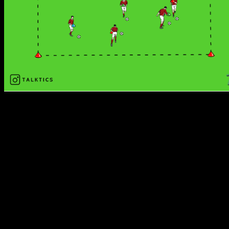
Organisation:
Gleicher Aufbau wie in Variante 1, lediglich die Ecken werden
nun alle mit gleichfarbigen Hütchen besetzt.
Tipp: Unter die verschiedenfarbigen Hütchen von
Variante 1 bereits die gleichfarbigen Hütchen stellen.
Dann können die Spieler einfach schnell die Hütchen
tauschen.
Übungsablauf:
Der Ablauf ist identisch zu Variante 1.
Der Unterschied besteht darin, dass nun keine Ecke
mehr einer Farbe zugewiesen ist.