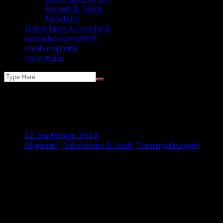
Technik & Taktik
Torschuss
Trainertipps & Coaching
Fußballwissenschaft
Positionsprofile
Downloads
Beim Aufwärmen die Kommunikation
fördern
12. September 2019
Allgemein
,
Aufwärmen & Spaß
,
Trainingsübungen
Die Kommunikation deiner Spieler bestimmt die Qualität
deiner Mannschaft maßgeblich mit. Gerade im Kinder- und
Jugendalter trauen sich viele Spieler aber noch nicht zu
kommunizieren. Die Kommunikation muss deshalb schon früh
gefördert und in den Trainingseinheiten regelmäßig
eingefordert werden.