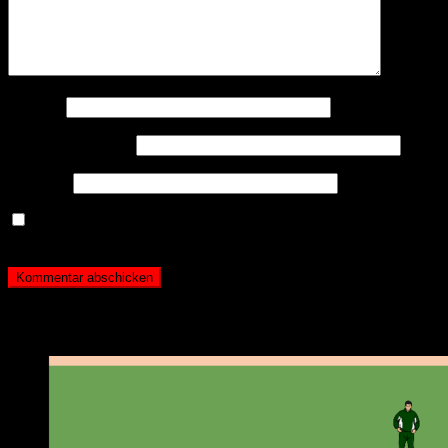
Name
*
E-Mail-Adresse
*
Website
Name, E-Mail-Adresse und Website in diesem Browser
für meinen nächsten Kommentar speichern.
Neueste Beiträge