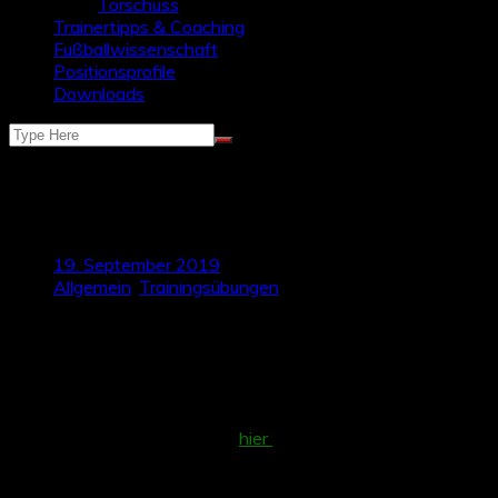
Torschuss
Trainertipps & Coaching
Fußballwissenschaft
Positionsprofile
Downloads
Spielform zur Spielverlagerung mit
Ankerball
19. September 2019
Allgemein
,
Trainingsübungen
Um weitere Tipps für die Trainingspraxis zu geben zeigt
TalkTics euch heute, wie ihr eigens vorgestellte Elemente
sinnvoll im Training umsetzten könnt. In einem vergangenen
Beitrag zum Thema „Coaching Vokabular“ haben wir euch
das Codewort „Ankerspieler“ im Kontext der
Spielverlagerung vorgestellt (
hier
zum Nachlesen). In dieser
Spielform soll der Ankerball genutzt werden, um auf die
andere Seite zu verlagern.