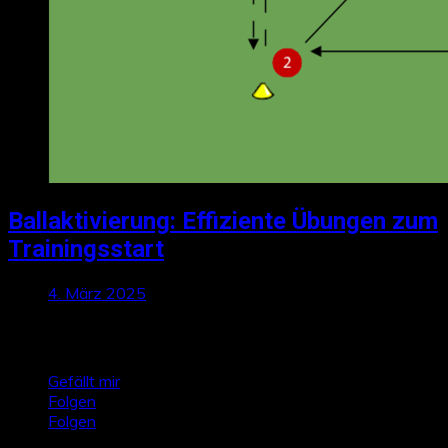
Ballaktivierung: Effiziente Übungen zum
Trainingsstart
4. März 2025
Talktics folgen
Gefällt mir
Folgen
Folgen