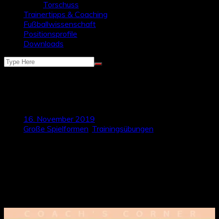
Torschuss
Trainertipps & Coaching
Fußballwissenschaft
Positionsprofile
Downloads
Spielform – Umschalten nach
Ballgewinn
16. November 2019
Große Spielformen
,
Trainingsübungen
Im Spiel gegen den Ball spricht man oft vom „Jagen“, also
dem hinterher jagen des Balles bis zu einer Balleroberung.
Doch was passiert anschließend? Ballbesitzfußball nach der
Eroberung oder doch schnelles Umschalten in Richtung Tor?
TalkTics präsentiert euch heute eine Spielform zum
schnellen Umschalten nach Ballgewinn.