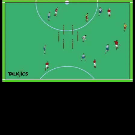
Organisation:
Die Spielform ist im Optimalfall für 12+1 oder variabel auch
bis zu einem 16+2 umsetzbar.
In einem abgesteckten Viereck werden in der Mitte sechs
Minitore (hier dargestellt mit Stangentoren) markiert.
Die Feldgröße variiert je nach Spieleranzahl.