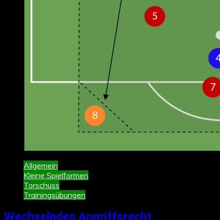
Allgemein
Kleine Spielformen
Torschuss
Trainingsübungen
Wechselndes Angriffsrecht