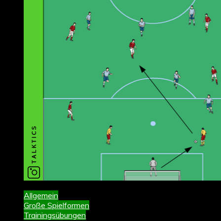
Allgemein
Große Spielformen
Trainingsübungen