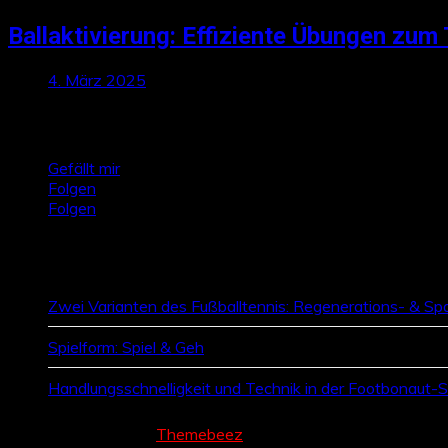
Ballaktivierung: Effiziente Übungen zum 
4. März 2025
Talktics folgen
Gefällt mir
Folgen
Folgen
Zufallsbeiträge
Zwei Varianten des Fußballtennis: Regenerations- & Sp
Spielform: Spiel & Geh
Handlungsschnelligkeit und Technik in der Footbonaut-Si
Cream Magazine by
Themebeez