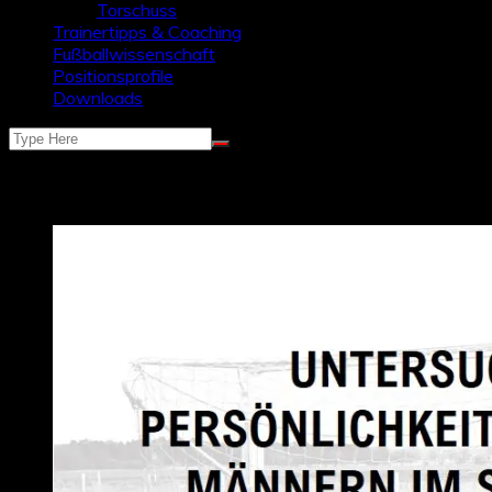
Torschuss
Trainertipps & Coaching
Fußballwissenschaft
Positionsprofile
Downloads
Schlagwort:
spitzenfußball