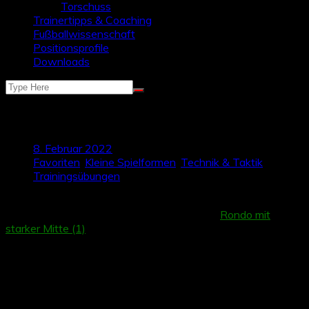
Torschuss
Trainertipps & Coaching
Fußballwissenschaft
Positionsprofile
Downloads
Rondo mit starker Mitte (2)
8. Februar 2022
Favoriten
,
Kleine Spielformen
,
Technik & Taktik
,
Trainingsübungen
Heute stellen wir eine weitere Rondoform vor, die den Fokus
auf das Defensivverhalten setzt. Wie beim
Rondo mit
starker Mitte (1)
geht es auch im zweiten Teil darum, das
Zentrum zu verteidigen und die Passwege durch die Mitte
zu schließen. Die Übung kann daher hervorragend als
Einführung in eine Trainingseinheit zu Defensivthemen
genutzt werden, vor allem wenn es dabei um
gruppentaktische Elemente wie z.B. das Abwehrdreieck