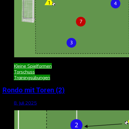
Kleine Spielformen
Torschuss
Trainingsübungen
Rondo mit Toren (2)
8. Juli 2025