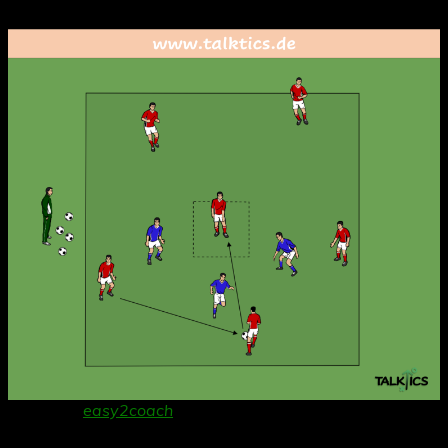
geht.
Danke an
easy2coach
für die Bereitstellung der
Grafiksoftware!