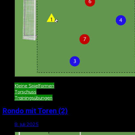
Kleine Spielformen
Torschuss
Trainingsübungen
Rondo mit Toren (2)
8. Juli 2025