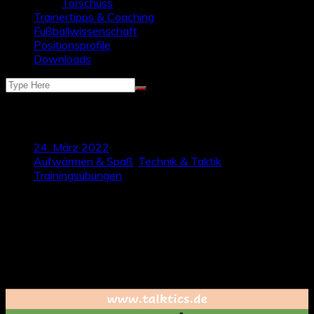
Torschuss
Trainertipps & Coaching
Fußballwissenschaft
Positionsprofile
Downloads
Passdrill auf Minitore
24. März 2022
Aufwärmen & Spaß
,
Technik & Taktik
,
Trainingsübungen
Der folgende Passdrill kann gut in die Anfangsphase des
Trainings eingebaut werden, weil er auf der einen Seite recht
simpel ist und auf der anderen Seite durch viele Tore
motivierend wirkt. Zusätzliche Motivation kann erzeugt
werden, wenn die Übung zweimal aufgebaut und ein
Wettkampf gespielt wird.