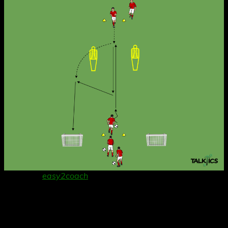
Danke an
easy2coach
für die Bereitstellung der
Grafiksoftware!
Organisation:
Wie in der Abbildung werden zwei Minitore aufgestellt, die