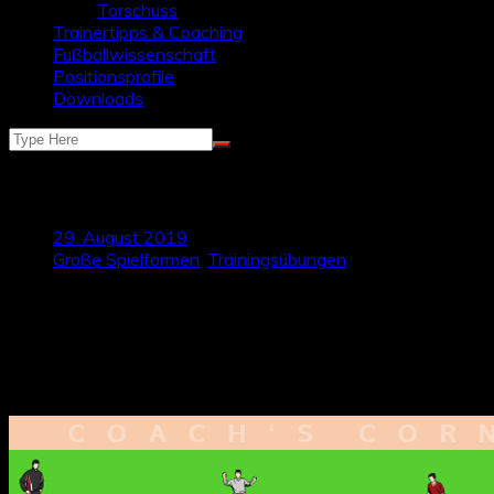
Torschuss
Trainertipps & Coaching
Fußballwissenschaft
Positionsprofile
Downloads
Spielform zur Handlungsschnelligkeit
29. August 2019
Große Spielformen
,
Trainingsübungen
Der Themenbereich „
Handlungsschnelligkeit
“ hat in den let
Spieler müssen in komplexen Spielsituationen extrem schnell E
verpacken, um handlungsschnell trainieren zu können.
Die heute vorgestellte Spielform beschäftigt sich mit dem 