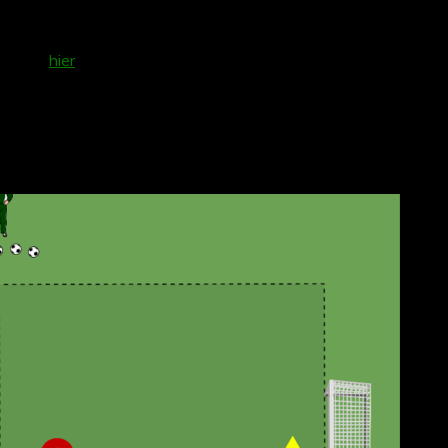
zwungen schnelle Entscheidungen zu treffen
Umschalten in die Offensive oder Defensive
brigens
hier
.