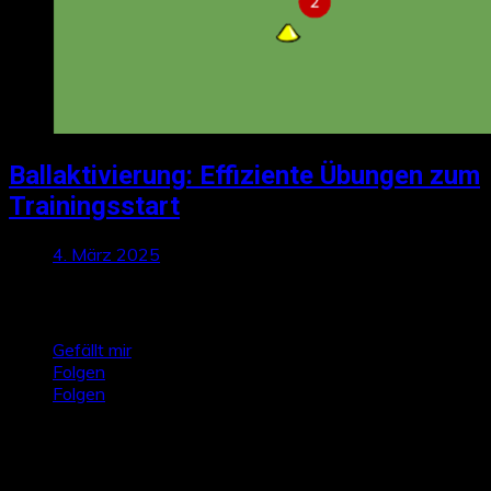
Ballaktivierung: Effiziente Übungen zum
Trainingsstart
4. März 2025
Talktics folgen
Gefällt mir
Folgen
Folgen
Zufallsbeiträge