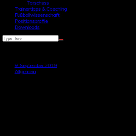
Torschuss
Trainertipps & Coaching
Fußballwissenschaft
Positionsprofile
Downloads
Typische Verletzungen im Fußball
9. September 2019
Allgemein
In allgemeinen epidemiologischen Studien wurde zunächst
herausgefunden, dass es im Profifußball zu insgesamt 35
Verletzungen pro 1000 Fußballstunden (Morgan und
Oberlander, 2001) kommt und dass jeder Profisportler im
Durchschnitt eine spieleinschränkende Verletzung pro Jahr
erleidet (Dvorak & Junge, 2006).
Eine Veränderung dieser Verletzungsstatistik in den letzten
Jahren zeigt der Sportreport aus dem Jahr 2017 der