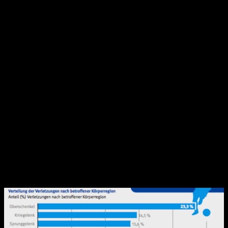
Verwaltungs-Berufsgenossenschaft (VBG). Der Sportreport
für den Bereich Fußball stellt dabei für die 1. und 2.
Bundesliga detaillierter da, dass während der Saison
2015/2016 insgesamt 80,5 % aller Spieler eine Verletzung
erlitten haben. Im Durchschnitt sind das nun 2,5
Verletzungen pro Spieler während einer Saison.
53,3 % der Verletzungen und damit der leicht größere Anteil,
geschehen im normalen Trainingsbetrieb, die verbliebenen
46,7 % in den verschiedenen Wettkämpfen. Somit verletzen
sich die meisten Spieler zwar im Training, durch das zeitliche
Verhältnis von Wettkampf und Trainingsphasen ist die
Wahrscheinlichkeit sich im Wettkampf zu verletzen aber
deutlich größer.
Mit insgesamt über 70 % sind die unteren Extremitäten
(Henke, 2006 und VBG, 2017) am meisten betroffen. In der
Folgenden Abbildung sind alle Verletzungen nach
Körperregionen aufgelistet: