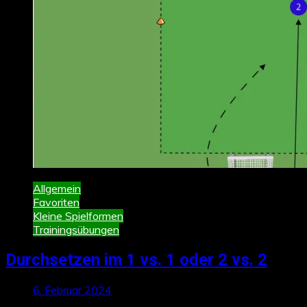
Allgemein
Favoriten
Kleine Spielformen
Trainingsübungen
Durchsetzen im 1 vs. 1 oder 2 vs. 2
6. Februar 2024