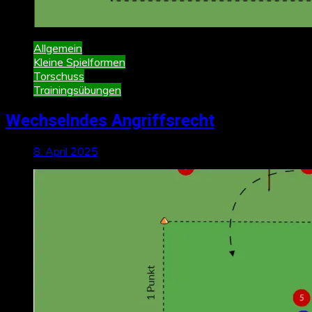
Allgemein
Kleine Spielformen
Torschuss
Trainingsübungen
Wechselndes Angriffsrecht
8. April 2025