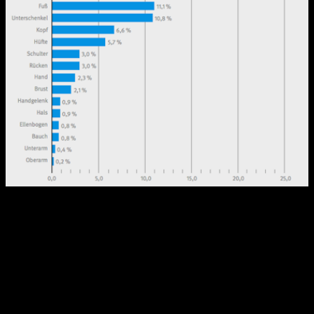
Verteilung der Verletzungen nach betroffenen
Körperregionen (nach VGB Sportreport 2017, Seite 67)
Da bei mehr als der Hälfte der Beschwerden die unteren
Extremitäten betroffen sind, ist nun besonders wichtig zu
betrachten um welche Art der Verletzungen es sich hierbei
handelt.
Oberschenkelverletzungen (insgesamt 23,3 % aller