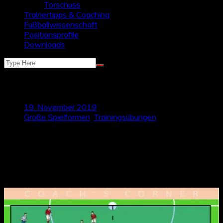
Torschuss
Trainertipps & Coaching
Fußballwissenschaft
Positionsprofile
Downloads
Spielform zum „Jagen“
19. November 2019
Große Spielformen
,
Trainingsübungen
Die heutige Spielform beschäftigt sich thematisch mit dem
Spiel gegen den Ball, speziell mit dem Jagen. Jagen meint das
aggressive unter Druck setzen des Gegners, um den Ball
schnellstmöglich zu erobern. Ziel soll es sein, effektiv und
spielnah das Pressing in einer Spielform zu trainieren.