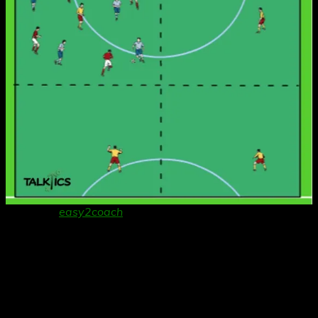
Danke an
easy2coach
für die Bereitstellung der
Grafiksoftware!
Organisation:
Die Spielform ist für genau 12 Spieler konzipiert und
erfordert drei Teams á 4 Spieler.
Das Spielfeld wird in vier gleich große Vierecke aufgeteilt