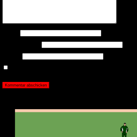
Name
*
E-Mail-Adresse
*
Website
Name, E-Mail-Adresse und Website in diesem Browser
für meinen nächsten Kommentar speichern.
Neueste Beiträge