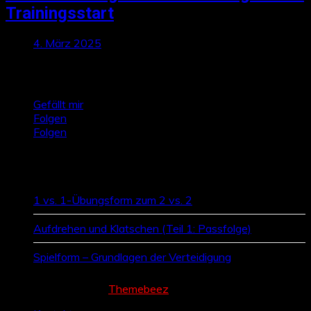
Trainingsstart
4. März 2025
Talktics folgen
Gefällt mir
Folgen
Folgen
Zufallsbeiträge
1 vs. 1-Übungsform zum 2 vs. 2
Aufdrehen und Klatschen (Teil 1: Passfolge)
Spielform – Grundlagen der Verteidigung
Cream Magazine by
Themebeez