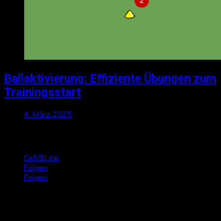
Ballaktivierung: Effiziente Übungen zum
Trainingsstart
4. März 2025
Talktics folgen
Gefällt mir
Folgen
Folgen
Zufallsbeiträge