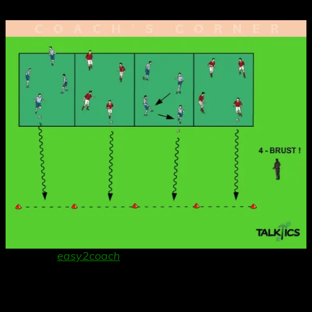
einem größeren Fokus auf dem Technik-Coaching.
Da
nke an
easy2coach
für die Bereitstellung der
Grafiksoftware!
Organisation: