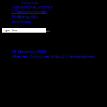
Torschuss
Trainertipps & Coaching
Fußballwissenschaft
Positionsprofile
Downloads
Ballgewöhnung – Technikschulung
28. November 2019
Allgemein
,
Aufwärmen & Spaß
,
Trainingsübungen
Heute präsentiert Talktics euch eine neue Übungsform für
euer Training, die ihr optimal in die Warm-up-Phase einbauen
könnt. Ziel dieser Übung soll es sein, die Spieler zum einen zu
Erwärmen (Aktivieren des Herz-Kreislaufsystems) und zum
anderen an Platz und Ball zu gewöhnen. Konzipiert ist diese
Übung als Wettkampfform um die Spieler direkt zu
motivieren und Spaß ins Training zu bringen.
Wer diese Übung aber lieber als Technikschulung anwenden
will, kann dies auch ohne Wettkampfform durchführen mit