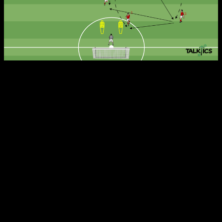
Varianten:
Wettbewerb: Wer erzielt mehr Tore?
Die Spielerzahl insgesamt ins variabel, pro Team
können auch 7 oder 8 Spieler beteiligt sein
Vier Zahlen rufen:
Erste Zahl: Der Spieler ist Verteidiger auf der
anderen Seite
Zweite Zahl: Flankengeber
Dritte und vierte Zahl: Angreifer im Strafraum
Nur flache oder hohe Bälle sind erlaubt
Volleytore aus der Luft zählen doppelt
Coachingpunkte: