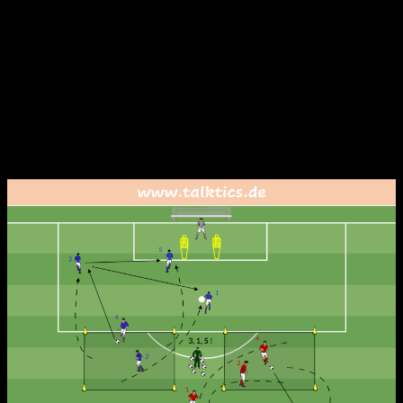
aus kommt es zur Flanke.
Die zweite (1) und dritte Zahl (5): Die beiden
Spieler sind für die Strafraumbesetzung
verantwortlich. Sie müssen schnellstmöglich um
das innere Hütchen laufen und die gewünschten
Zielräume im Strafraum besetzen.
Ziel ist es natürlich, ein (direktes) Tor zu erzielen
Nach der Aktion kommen alle Spieler wieder ins Feld
und die Übung beginnt von vorne