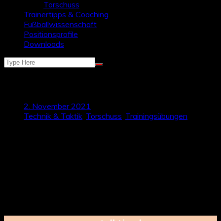
Torschuss
Trainertipps & Coaching
Fußballwissenschaft
Positionsprofile
Downloads
Strafraumbesetzung – Wettkampf
2. November 2021
Technik & Taktik
,
Torschuss
,
Trainingsübungen
Bei Angriffen über die Flügel ist die Strafraumbesetzung von
großer Bedeutung, um die Wahrscheinlichkeit eines
Torerfolgs zu erhöhen. Die Spieler im Zentrum müssen sich
dabei in kürzester Zeit verständigen und die gewünschten
Räume belaufen. In der folgenden Übungsform soll es genau
darum gehen: Auf Kommando des Trainers müssen zwei
Spieler schnell den Strafraum besetzen, während ein dritter
Spieler die Flanke schlägt.