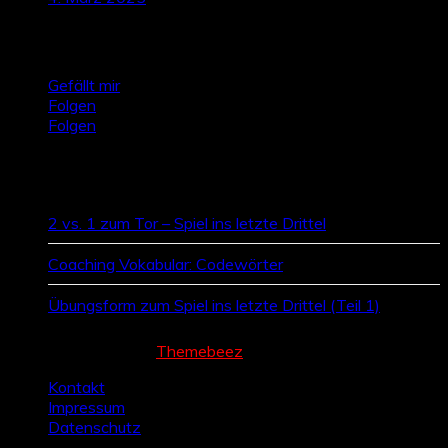
Talktics folgen
Gefällt mir
Folgen
Folgen
Zufallsbeiträge
2 vs. 1 zum Tor – Spiel ins letzte Drittel
Coaching Vokabular: Codewörter
Übungsform zum Spiel ins letzte Drittel (Teil 1)
Cream Magazine by
Themebeez
Kontakt
Impressum
Datenschutz