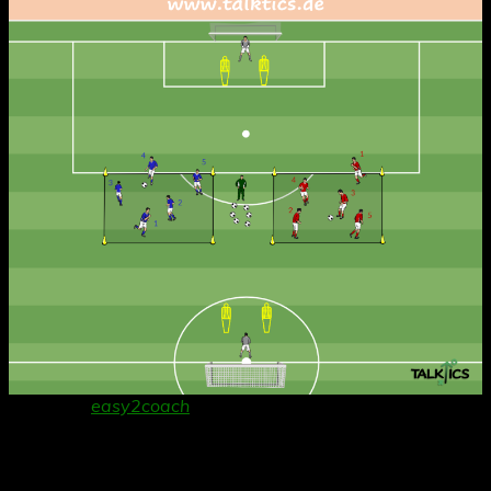
Danke an
easy2coach
für die Bereitstellung der
Grafiksoftware!
Organisation: