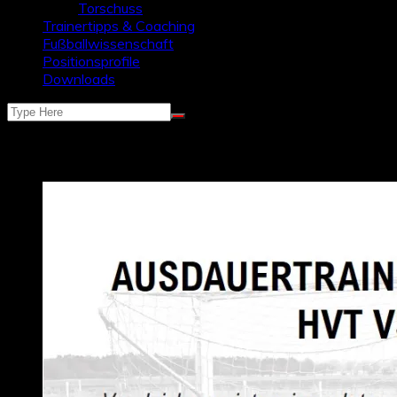
Torschuss
Trainertipps & Coaching
Fußballwissenschaft
Positionsprofile
Downloads
Schlagwort:
Ausdauer