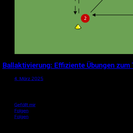
Ballaktivierung: Effiziente Übungen zum 
4. März 2025
Talktics folgen
Gefällt mir
Folgen
Folgen
Zufallsbeiträge