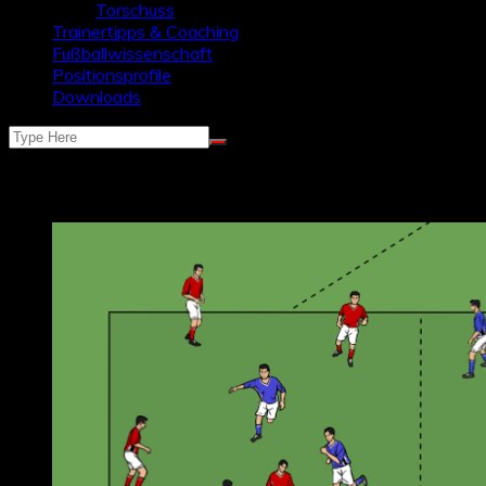
Torschuss
Trainertipps & Coaching
Fußballwissenschaft
Positionsprofile
Downloads
Schlagwort:
Spielverlagerung