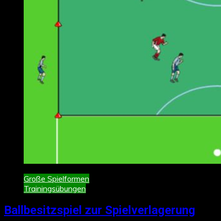
Große Spielformen
Trainingsübungen
Ballbesitzspiel zur Spielverlagerung