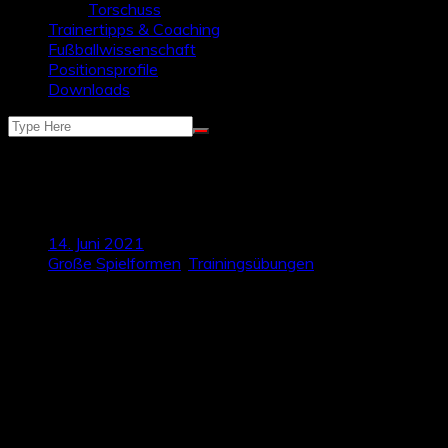
Torschuss
Trainertipps & Coaching
Fußballwissenschaft
Positionsprofile
Downloads
Rondo mit dynamischen
Spielverlagerungen
14. Juni 2021
Große Spielformen
,
Trainingsübungen
In Rondoformen spielt typischerweise eine
Überzahlmannschaft auf Ballbesitz gegen eine
Unterzahlmannschaft, die versucht den Ball zu erobern. In
kurzer Zeit müssen in Ballbesitz viele Entscheidungen
getroffen werden, wodurch die Handlungsschnelligkeit
trainiert wird. Durch verschiedene Formen des Rondos
sollten im Training immer wieder neue Anforderungen an die
Spieler gestellt werden. In der folgenden Rondoform kann