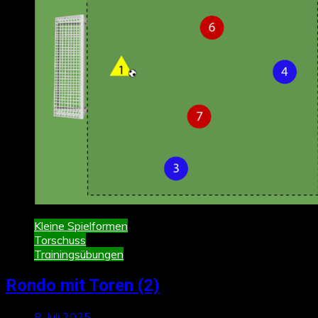
Kleine Spielformen
Torschuss
Trainingsübungen
Rondo mit Toren (2)
8. Juli 2025