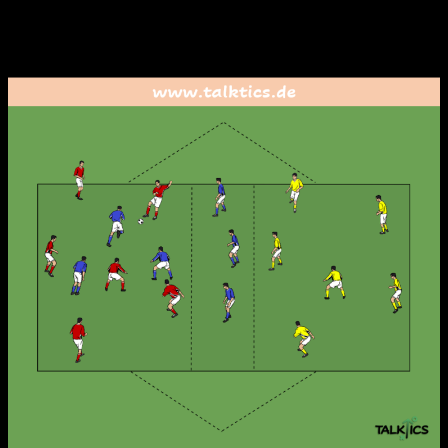
das Spiel durch dynamisches Freilaufen verlagert werden,
außerdem spielt das Gegenpressing bei Ballverlust eine
große Rolle.