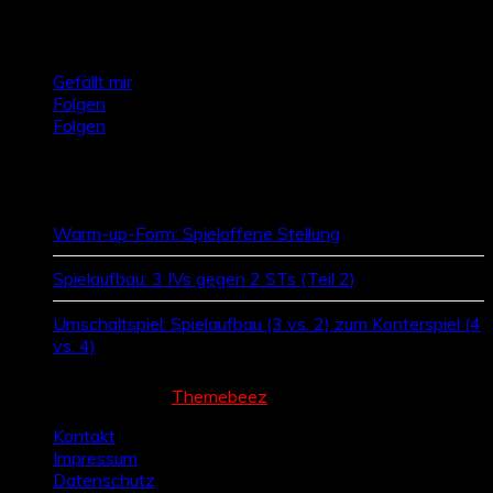
Talktics folgen
Gefällt mir
Folgen
Folgen
Zufallsbeiträge
Warm-up-Form: Spieloffene Stellung
Spielaufbau: 3 IVs gegen 2 STs (Teil 2)
Umschaltspiel: Spielaufbau (3 vs. 2) zum Konterspiel (4
vs. 4)
Cream Magazine by
Themebeez
Kontakt
Impressum
Datenschutz