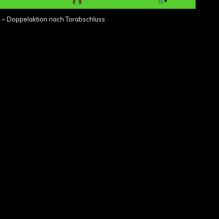
1 – Doppelaktion nach Torabschluss
 Auf den beiden Kopfseiten des Feldes stehen je zwei
ammeln sich die Spieler, pro Seite sollten drei bis vier
Stange in das Feld
au = offensiv)