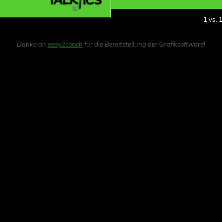
1 vs. 
Danke an
easy2coach
für die Bereitstellung der Grafiksoftware!
die Länge des Feldes gegenüber der Breite erhöht werden kann.
leich auf den beiden Seiten aufgebaut. An den beiden Hütchen s
 zu garantieren.
r ersten Abbildung beginnt die Aktion unten)
ng Stange und startet anschließend einen Lauf um seine eigene 
ält den Ball
egenden Minitore abgeschlossen werden soll (Rot = defensiv, Bl
n beendet werden kann:
ächste Aktion (zweite Abbildung!)
t den Ball vom nächsten blauen Spieler gegenüber