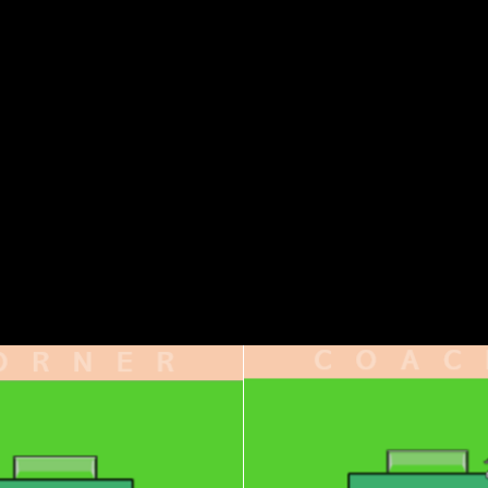
nd offensiven Verhalten in 1 vs. 1-Situationen. Genauer gesagt
prinzip nie zum Stillstand, wodurch die Wartezeiten gering un