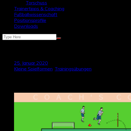
Torschuss
Trainertipps & Coaching
Fußballwissenschaft
Positionsprofile
Downloads
1 vs. 1-Doppelaktion
25. Januar 2020
Kleine Spielformen
,
Trainingsübungen
In dieser Trainingsform liegt der Fokus auf dem defensiven u
offensiven Aktion. Die Übung kommt durch das Reißverschluss