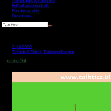
Trainertipps & Coaching
Fußballwissenschaft
Positionsprofile
Downloads
Gegengleiche Laufbewegungen trainieren
2. Juli 2020
Technik & Taktik
,
Trainingsübungen
Im
ersten Teil
haben wir bereits den Grundgedanken der gege
präsentieren, die sich primär in den Passwegen unterscheidet.