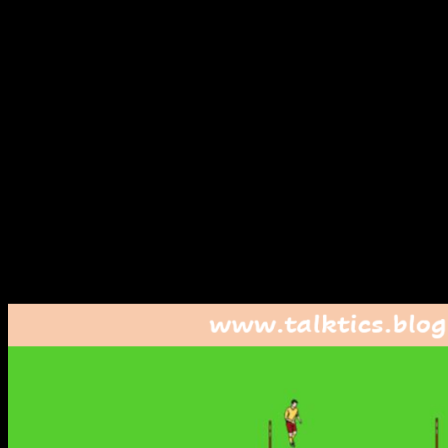
Vor dem Starthütchen wird ein Dummy mit 3-5 Metern Entfern
betragen 8 bis 10 Meter. In der Mitte der Stangen werden vier
Aufbau kann ein zweites Mal gespiegelt aufgebaut werden, so
Zwei Spieler begeben sich in die Mitte der Stangen und beset
Übungsablauf:
Der Spieler am Start dribbelt auf den Dummy zu und ents
Die beiden Spieler in der Mitte starten entweder von d
Grundidee:
ein Spieler bietet sich diagonal kurz an → so gelan
ein Spieler bietet sich gerade in der Tiefe an → we
Der Startspieler entscheidet sich für den geraden Ball au
Dieser lässt den Ball auf den nachrückenden Mitspiele
Der nachrückende Spieler spielt den Ball in die Tiefe, s