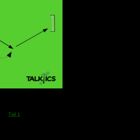
 von
Teil 1
, als auch der Ablauf von diesem zweiten Teil darf ge
ich