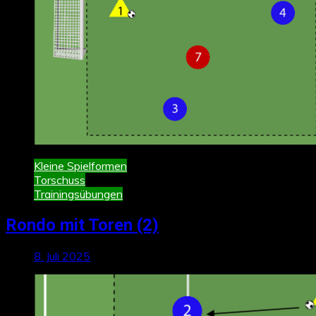
Kleine Spielformen
Torschuss
Trainingsübungen
Rondo mit Toren (2)
8. Juli 2025