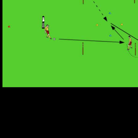
Varianten:
Torabschluss auf normale Tore inklusive Torhüter
Zusätzliche Entscheidungssituation: Sowohl der Ablauf
Die Spieler treffen selbst die Entscheidung
Die Laufbewegungen zu Beginn bleiben immer gle
Coachingpunkte: