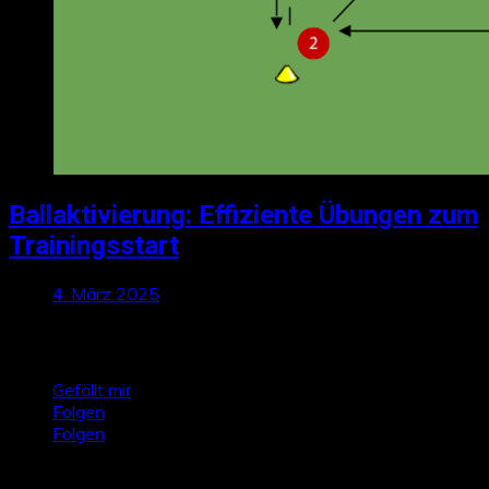
Ballaktivierung: Effiziente Übungen zum
Trainingsstart
4. März 2025
Talktics folgen
Gefällt mir
Folgen
Folgen
Zufallsbeiträge