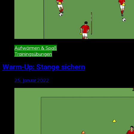
Aufwärmen & Spaß
Trainingsübungen
Warm-Up: Stange sichern
25. Januar 2022