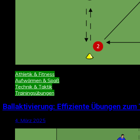
Athletik & Fitness
Aufwärmen & Spaß
Technik & Taktik
Trainingsübungen
Ballaktivierung: Effiziente Übungen zum 
4. März 2025