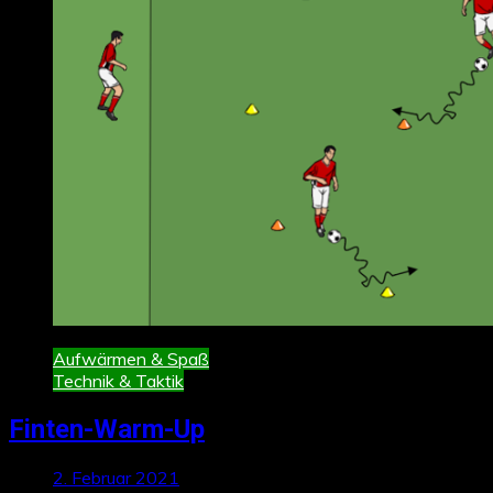
Aufwärmen & Spaß
Technik & Taktik
Finten-Warm-Up
2. Februar 2021