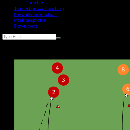
Torschuss
Trainertipps & Coaching
Fußballwissenschaft
Positionsprofile
Downloads
Schlagwort:
wettkampf