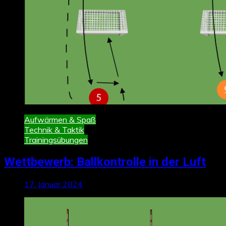
Aufwärmen & Spaß
Technik & Taktik
Trainingsübungen
Wettbewerb: Ballkontrolle in der Luft
17. Januar 2024