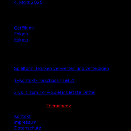
4. März 2025
Talktics folgen
Gefällt mir
Folgen
Folgen
Zufallsbeiträge
Spielform: Flanken verwerten und verteidigen
1-Kontakt-Torschuss (Teil 2)
2 vs. 1 zum Tor – Spiel ins letzte Drittel
Cream Magazine by
Themebeez
Kontakt
Impressum
Datenschutz