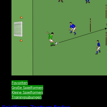
Favoriten
Große Spielformen
Kleine Spielformen
Trainingsübungen