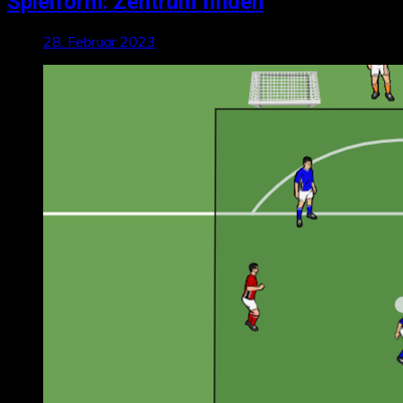
Spielform: Zentrum finden
28. Februar 2023