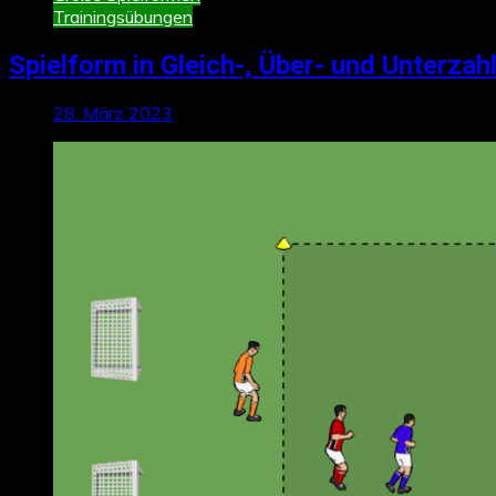
Trainingsübungen
Spielform in Gleich-, Über- und Unterzah
28. März 2023