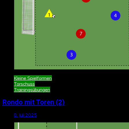
Kleine Spielformen
Torschuss
Trainingsübungen
Rondo mit Toren (2)
8. Juli 2025