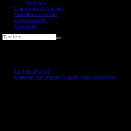
Torschuss
Trainertipps & Coaching
Fußballwissenschaft
Positionsprofile
Downloads
Warm-Up-Übung: Freilaufverhalten und
Positionswechsel
12. Februar 2020
Allgemein
,
Aufwärmen & Spaß
,
Trainingsübungen
Um eine Trainingseinheit sinnvoll aufzubauen, sollte der
erste Teil der Erwärmen ein Einlaufen beinhalten, bei dem
die Spieler langsam in Bewegung kommen und das
Herzkreislaufsystem aktiviert wird. Statt einer klassischen
Laufkoordination euch heute eine alternative Übung zum
Freilaufverhalten, bei der die Spieler direkt viele Ballkontakte
haben und durch Positionswechsel in Bewegung kommen.
Alternativ kann diese Übung aber auch in einem Hauptteil