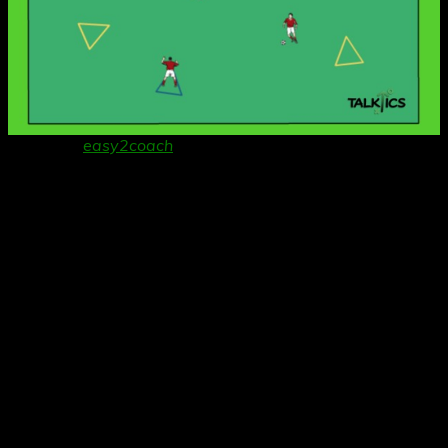
Danke an
easy2coach
für die Bereitstellung der
Grafiksoftware!
Übungsablauf:
Ein Spieler mit Ball sucht sich einen freien Spieler in
einem Dreieck
Er spielt ihn mit einem Druckpass an
Der Spieler im Dreieck verarbeitet den Ball zur Seite
und übernimmt die Aufgabe des Spielers mit Ball
(dribbelt im Feld und sucht sich wieder einen freien
Spieler)
Der Spieler, der den Pass gespielt hat, übernimmt nicht
die Position seines Passempfängers, sondern sucht
sich ebenfalls einen freien Spieler in einem Dreieck,
dessen Position er einnimmt