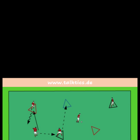
verwendet werden, wenn es sich thematisch um den
Schwerpunkt Freilaufverhalten dreht.
Organisation:
In einem abgesteckten Feld (ca. 20×25 Meter) werden
Dreiecke mit Hütchen oder Plättchen markiert. Wichtig ist,
dass immer deutlich mehr Dreiecke als Spieler aufgebaut
werden. Anschließend wird die Gruppe geteilt und ca. 2/3
des Teams stellt sich in freie Dreiecke und die übrigen Spieler
bekommen einen Ball an den Fuß. Die Spieleranzahl ist für
diese Übung egal.