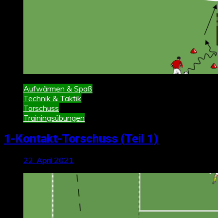
Aufwärmen & Spaß
Technik & Taktik
Torschuss
Trainingsübungen
1-Kontakt-Torschuss (Teil 1)
22. April 2021