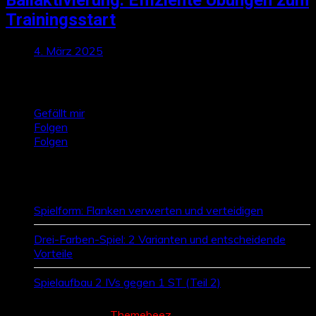
Ballaktivierung: Effiziente Übungen zum
Trainingsstart
4. März 2025
Talktics folgen
Gefällt mir
Folgen
Folgen
Zufallsbeiträge
Spielform: Flanken verwerten und verteidigen
Drei-Farben-Spiel: 2 Varianten und entscheidende
Vorteile
Spielaufbau 2 IVs gegen 1 ST (Teil 2)
Cream Magazine by
Themebeez