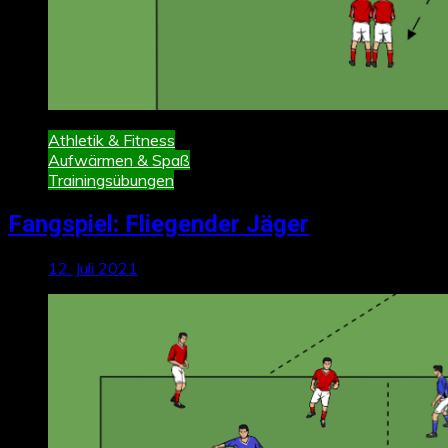
Athletik & Fitness
Aufwärmen & Spaß
Trainingsübungen
Fangspiel: Fliegender Jäger
12. Juli 2021