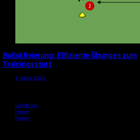
Ballaktivierung: Effiziente Übungen zum
Trainingsstart
4. März 2025
Talktics folgen
Gefällt mir
Folgen
Folgen
Zufallsbeiträge