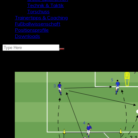
Technik & Taktik
Torschuss
Trainertipps & Coaching
Fußballwissenschaft
Positionsprofile
Downloads
Schlagwort:
Boxbesetzung