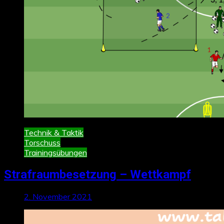
Technik & Taktik
Torschuss
Trainingsübungen
Strafraumbesetzung – Wettkampf
2. November 2021